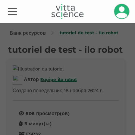
tutoriel de test - ilo robot
Банк ресурсов
tutoriel de test - ilo robot
Автор
Equipe
ilo robot
Создано понедельник, 18 ноября 2024 г.
508
просмотр(ов)
5
минут(ы)
ESP32