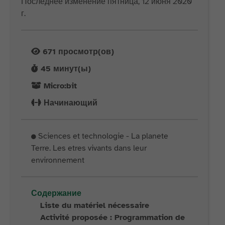
Последнее изменение пятница, 12 июня 2020
г.
671
просмотр(ов)
45
минут(ы)
Micro:bit
Начинающий
Sciences et technologie - La planete
Terre. Les etres vivants dans leur
environnement
Содержание
Liste du matériel nécessaire
Activité proposée : Programmation de