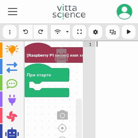
Управле
1
[Raspberry Pi server] имя хоста
raspberrypi
При старте