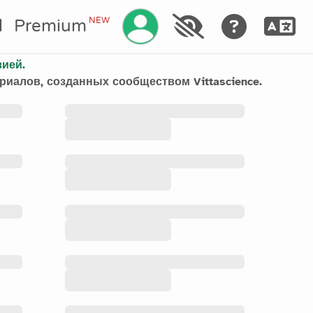
NEW
l
Premium
зией.
иалов, созданных сообществом Vittascience.