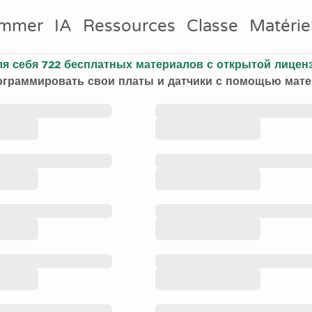
ammer
IA
Ressources
Classe
Matérie
es
ля себя 722 бесплатных материалов с открытой лицен
ограммировать свои платы и датчики с помощью матер