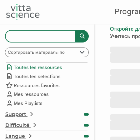
Progr
Vittascience Ressourc
Откройте д
Учитесь пр
Toutes les ressources
Toutes les sélections
Ressources favorites
Mes ressources
Mes Playlists
Support
Difficulté
Langue