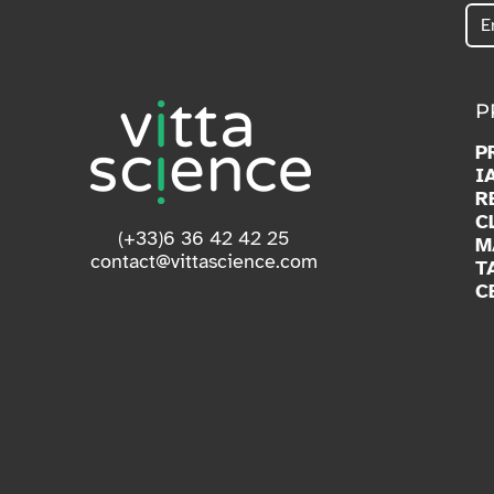
P
P
I
R
C
(+33)6 36 42 42 25
M
contact@vittascience.com
T
C