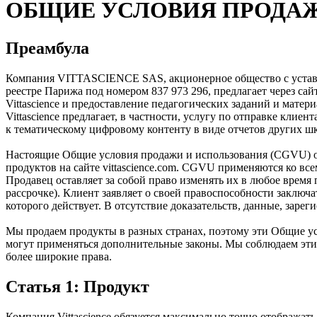
ОБЩИЕ УСЛОВИЯ ПРОДА
Преамбула
Компания VITTASCIENCE SAS, акционерное общество с уставным
реестре Парижа под номером 837 973 296, предлагает через сай
Vittascience и предоставление педагогических заданий и матери
Vittascience предлагает, в частности, услугу по отправке кли
к тематическому цифровому контенту в виде отчетов других шк
Настоящие Общие условия продажи и использования (CGVU) оп
продуктов на сайте vittascience.com. CGVU применяются ко в
Продавец оставляет за собой право изменять их в любое врем
рассрочке). Клиент заявляет о своей правоспособности заключ
которого действует. В отсутствие доказательств, данные, заре
Мы продаем продукты в разных странах, поэтому эти Общие у
могут применяться дополнительные законы. Мы соблюдаем эти 
более широкие права.
Статья 1: Продукт
Компания Vittascience обязуется максимально точно отображат