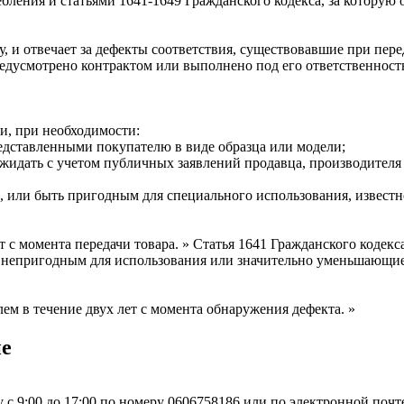
ния и статьями 1641-1649 Гражданского кодекса, за которую отв
, и отвечает за дефекты соответствия, существовавшие при пере
редусмотрено контрактом или выполнено под его ответственност
и, при необходимости:
редставленными покупателю в виде образца или модели;
ожидать с учетом публичных заявлений продавца, производителя 
, или быть пригодным для специального использования, известн
т с момента передачи товара. » Статья 1641 Гражданского кодекса
 непригодным для использования или значительно уменьшающие е
м в течение двух лет с момента обнаружения дефекта. »
ие
с 9:00 до 17:00 по номеру 0606758186 или по электронной почте 