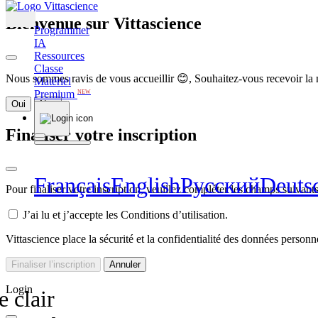
Bienvenue sur Vittascience
Programmer
IA
Ressources
Classe
Nous sommes ravis de vous accueillir 😊, Souhaitez-vous recevoir la 
Matériel
Premium
NEW
Oui
Non
Finaliser votre inscription
Français
English
Pусский
Deuts
Pour finaliser votre inscription, veuillez compléter les champs suivants
J’ai lu et j’accepte les Conditions d’utilisation.
Vittascience place la sécurité et la confidentialité des données perso
Finaliser l’inscription
Annuler
Login
 clair