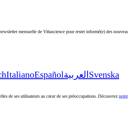
newsletter mensuelle de Vittascience pour rester informé(e) des nouve
ch
Italiano
Español
العربية
Svenska
 :
nnelles de ses utilisateurs au cœur de ses préoccupations. Découvrez
notre