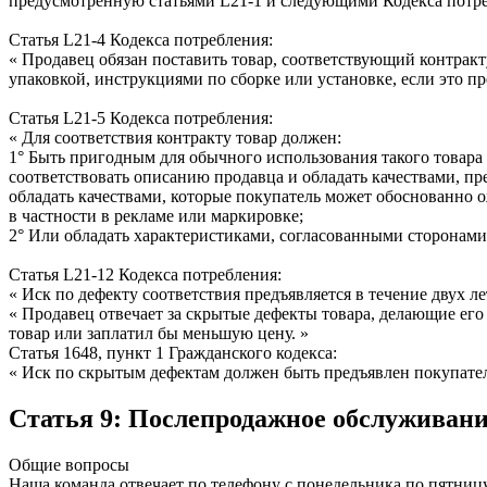
предусмотренную статьями L21-1 и следующими Кодекса потребле
Статья L21-4 Кодекса потребления:
« Продавец обязан поставить товар, соответствующий контракту
упаковкой, инструкциями по сборке или установке, если это п
Статья L21-5 Кодекса потребления:
« Для соответствия контракту товар должен:
1° Быть пригодным для обычного использования такого товара 
соответствовать описанию продавца и обладать качествами, п
обладать качествами, которые покупатель может обоснованно 
в частности в рекламе или маркировке;
2° Или обладать характеристиками, согласованными сторонами
Статья L21-12 Кодекса потребления:
« Иск по дефекту соответствия предъявляется в течение двух ле
« Продавец отвечает за скрытые дефекты товара, делающие его
товар или заплатил бы меньшую цену. »
Статья 1648, пункт 1 Гражданского кодекса:
« Иск по скрытым дефектам должен быть предъявлен покупателе
Статья 9: Послепродажное обслуживан
Общие вопросы
Наша команда отвечает по телефону с понедельника по пятницу 