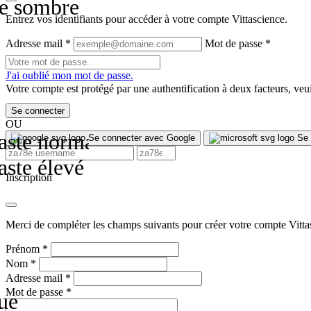
e sombre
Entrez vos identifiants pour accéder à votre compte Vittascience.
Adresse mail
*
Mot de passe
*
J'ai oublié mon mot de passe.
Votre compte est protégé par une authentification à deux facteurs, veuil
Se connecter
OU
aste normal
Se connecter avec Google
Se 
aste élevé
Inscription
Merci de compléter les champs suivants pour créer votre compte Vitta
Prénom
*
Nom
*
Adresse mail
*
Mot de passe
*
ue