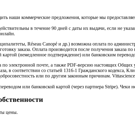
ить наши коммерческие предложения, которые мы предоставляем п
ствительны в течение 90 дней с даты их выдачи, если не указа
онлайн.
ипалитеты, Réseau Canopé и др.) возможна оплата по администр
готовку заказа. Оплата производится после получения заказа по
 картой (немедленное подтверждение) или банковским переводо
 по электронной почте, а также PDF-версию настоящих Общих у
за, в соответствии со статьей 1316-1 Гражданского кодекса, Кл
бросовестность или по другим законным причинам. Vittascience о
реводом или банковской картой (через партнера Stripe). Чеки 
собственности
ты цены.