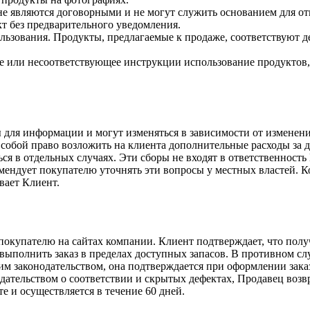
е являются договорными и не могут служить основанием для отве
укт без предварительного уведомления.
пользования. Продукты, предлагаемые к продаже, соответствуют
ное или несоответствующее инструкции использование продуктов
ы для информации и могут изменяться в зависимости от изменен
а собой право возложить на клиента дополнительные расходы за
я в отдельных случаях. Эти сборы не входят в ответственность
омендует покупателю уточнять эти вопросы у местных властей. К
вает Клиент.
 покупателю на сайтах компании. Клиент подтверждает, что пол
 выполнить заказ в пределах доступных запасов. В противном с
ким законодательством, она подтверждается при оформлении зак
одательством о соответствии и скрытых дефектах, Продавец воз
е и осуществляется в течение 60 дней.