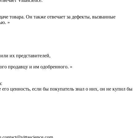
ечает Vittascience.
даче товара. Он также отвечает за дефекты, вызванные
ью. »
или их представителей,
ого продавцу и им одобренного. »
:
го ценность, если бы покупатель знал о них, он не купил бы
contact@vittascience.com