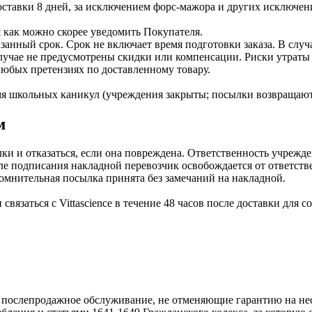
оставки 8 дней, за исключением форс-мажора и других исключен
ся как можно скорее уведомить Покупателя.
азанный срок. Срок не включает время подготовки заказа. В слу
 случае не предусмотрены скидки или компенсации. Риски утрат
любых претензиях по доставленному товару.
емя школьных каникул (учреждения закрыты; посылки возвращают
м
и и отказаться, если она повреждена. Ответственность учрежд
сле подписания накладной перевозчик освобождается от ответст
 сомнительная посылка принята без замечаний на накладной.
связаться с Vittascience в течение 48 часов после доставки для
и послепродажное обслуживание, не отменяющие гарантию на нес