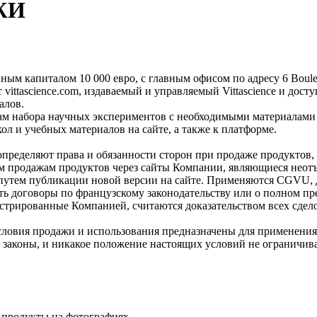
ЖИ
 капиталом 10 000 евро, с главным офисом по адресу 6 Bouleva
т vittascience.com, издаваемый и управляемый Vittascience и до
алов.
ентам набора научных экспериментов с необходимыми материалами
ол и учебных материалов на сайте, а также к платформе.
ределяют права и обязанности сторон при продаже продуктов,
сем продажам продуктов через сайты Компании, являющиеся нео
я путем публикации новой версии на сайте. Применяются CGVU, 
ать договоры по французскому законодательству или о полном п
гистрированные Компанией, считаются доказательством всех сдел
словия продажи и использования предназначены для применения 
законы, и никакое положение настоящих условий не ограничива
ь продукты на фотографиях.