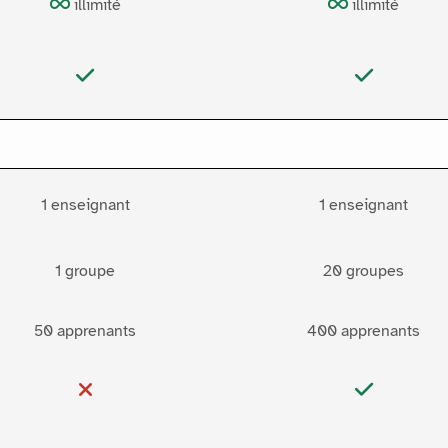
illimité
illimité
1 enseignant
1 enseignant
1 groupe
20 groupes
50 apprenants
400 apprenants