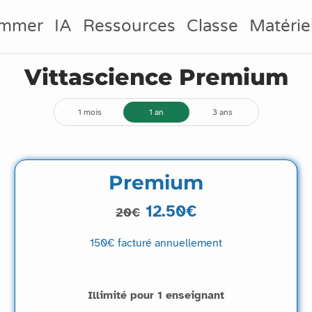
ammer
IA
Ressources
Classe
Matérie
Vittascience Premium
1 mois
1 an
3 ans
Premium
12.50€
20€
150€
facturé annuellement
Illimité pour 1 enseignant