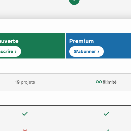
uverte
Premium
nscrire ›
S’abonner ›
10 projets
illimité