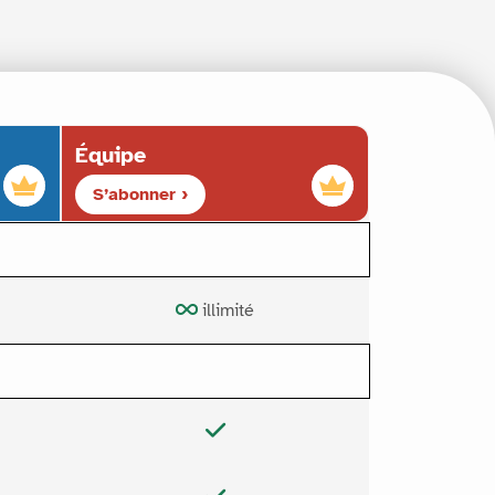
Équipe
S’abonner ›
illimité