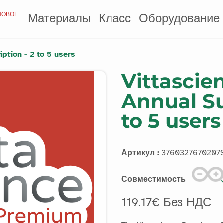
НОВОЕ
Материалы
Класс
Оборудование
ption - 2 to 5 users
Vittasci
Annual Su
to 5 users
Артикул :
3760327670207
Совместимость
119.17€ Без НДС