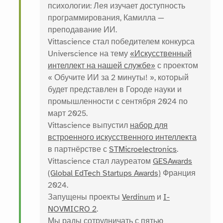
психологии: Лея изучает доступность
программирования, Камилла —
преподавание ИИ.
Vittascience стал победителем конкурса
Universcience на тему
«Искусственный
интеллект на нашей службе»
с проектом
« Обучите ИИ за 2 минуты! », который
будет представлен в Городе науки и
промышленности с сентября 2024 по
март 2025.
Vittascience выпустил
набор для
встроенного искусственного интеллекта
в партнёрстве с
STMicroelectronics
.
Vittascience стал лауреатом
GESAwards
(Global EdTech Startups Awards)
Франция
2024.
Запущены проекты
Verdinum
и
I-
NOVMICRO 2
.
Мы рады сотрудничать с пятью