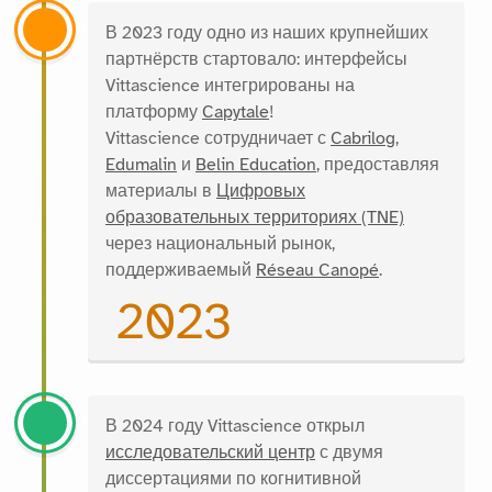
В 2023 году одно из наших крупнейших
партнёрств стартовало: интерфейсы
Vittascience интегрированы на
платформу
Capytale
!
Vittascience сотрудничает с
Cabrilog
,
Edumalin
и
Belin Education
, предоставляя
материалы в
Цифровых
образовательных территориях (TNE)
через национальный рынок,
поддерживаемый
Réseau Canopé
.
2023
В 2024 году Vittascience открыл
исследовательский центр
с двумя
диссертациями по когнитивной