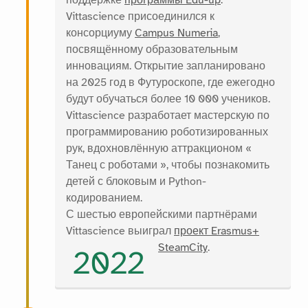
поддержке
программы Édu-up
.
Vittascience присоединился к
консорциуму
Campus Numeria
,
посвящённому образовательным
инновациям. Открытие запланировано
на 2025 год в Футуроскопе, где ежегодно
будут обучаться более 10 000 учеников.
Vittascience разработает мастерскую по
программированию роботизированных
рук, вдохновлённую аттракционом «
Танец с роботами », чтобы познакомить
детей с блоковым и Python-
кодированием.
С шестью европейскими партнёрами
Vittascience выиграл
проект Erasmus+
SteamCity
.
2022