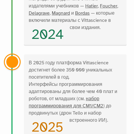
издателями учебников —
Hatier
,
Foucher
,
Delagrave
,
Magnard
и
Bordas
— которые
включили материалы с Vittascience в
свои издания.
2024
В 2025 году платформа Vittascience
достигнет более 350 000 уникальных
посетителей в год.
Интерфейсы программирования
адаптированы для более чем 40 плат и
роботов, от младших (см.
набор
программирования для CM1/CM2
) до
продвинутых (дрон Tello и набор
встроенного ИИ).
2025