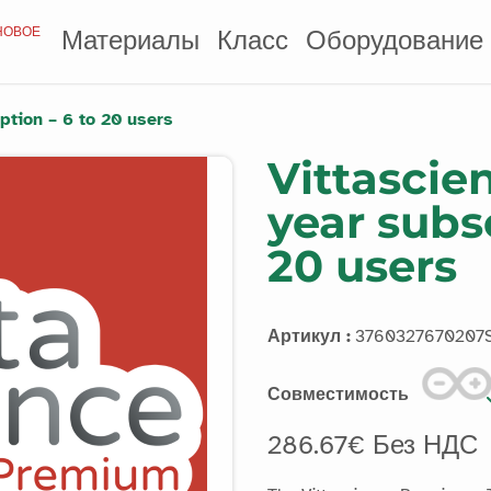
НОВОЕ
Материалы
Класс
Оборудование
ption – 6 to 20 users
Vittascie
year subsc
20 users
Артикул :
3760327670207
Совместимость
286.67€ Без НДС