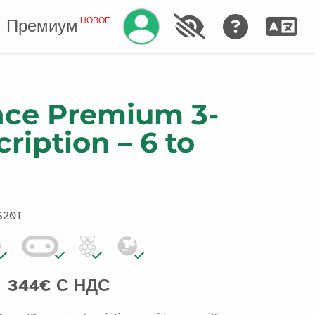
Управление аккаунтом
НОВОЕ
Премиум
nce Premium 3-
ription – 6 to
S20T
344€ С НДС