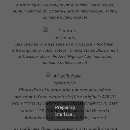
électronique - 50-500µm (titre original : Misc pollen,
auteur : Dartmouth College Electron Microscope Facility,
domaine public,
source
)
Des cendres volantes vues au microscope - 10-100µm
(titre original : Fly Ash, auteur : United States Department
of Transportation - Federal Highway Administration,
domaine public,
source
)
Photo d'un ciel embrumé par des poussières
provenant d'une cimenterie (titre original :
AIR IS
POLLUTED BY EMISSIONS FROM CEMENT PLANT,
Preparing
auteur : U.S. National Archives and Records
interface...
Administration, domaine public,
source
)
Les particules fines présentent un danger important