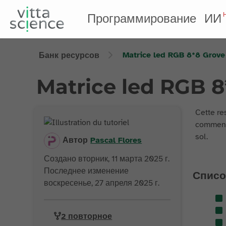
Программирование
ИИ
Matrice led RGB 8*8 Grove 
Банк ресурсов
Matrice led RGB 8
Cette re
comment 
sol.
Автор
Pascal
Flores
Создано вторник, 11 марта 2025 г.
Последнее изменение
Списо
воскресенье, 27 апреля 2025 г.
2 повторное