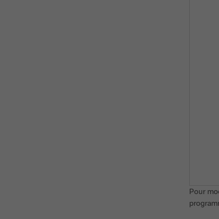
Pour modi
program