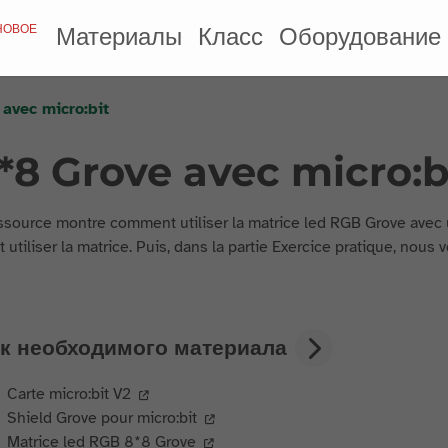
НОВОЕ
Материалы
Класс
Оборудование
avec micro:bit
*8 Grove avec micro:b
ssource montre comment utiliser la matrice led RGB Grove avec 
utiliser la matrice. Puis, dans la partie Exercice pratique, nous
к необходимого материала
Carte micro:bit V2
Shield Grove pour micro:bit
Matrice led RGB 8*8 Grove