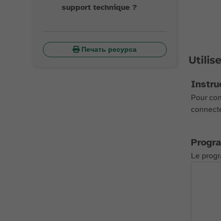
support technique ?
Печать ресурса
Utilis
Instru
Pour conn
connecte
Progr
Le progr