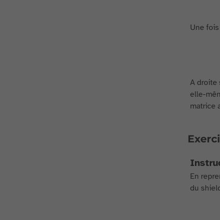
Une fois 
A droite 
elle-mêm
matrice 
Exerci
Instru
En repre
du shield