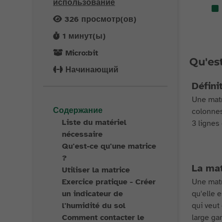
использование
326
просмотр(ов)
1
минут(ы)
Micro:bit
Qu'es
Начинающий
Défini
Une matr
Содержание
colonnes
Liste du matériel
3 lignes
nécessaire
Qu'est-ce qu'une matrice
?
La ma
Utiliser la matrice
Exercice pratique - Créer
Une matr
un indicateur de
qu'elle 
l'humidité du sol
qui veut
Comment contacter le
large ga