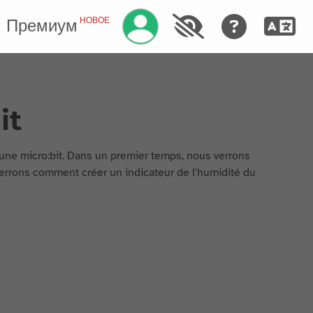
Управление аккаунтом
НОВОЕ
Премиум
it
une micro:bit. Dans un premier temps, nous verrons
 verrons comment créer un indicateur de l'humidité du