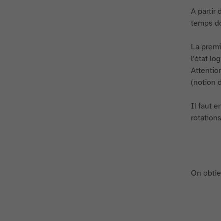
A partir
temps do
La premi
l'état lo
Attentio
(notion d
Il faut 
rotations
On obtien