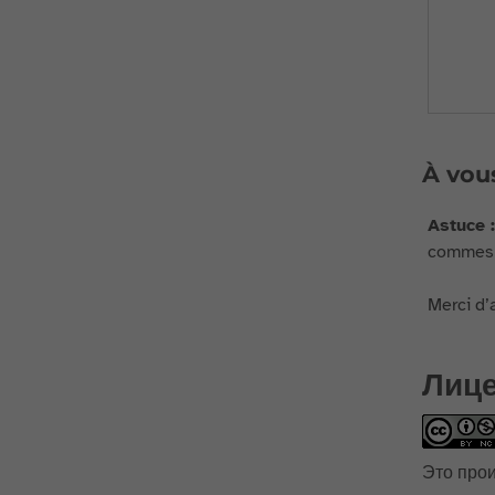
À vous
Astuce :
commes l
Merci d’
Лиц
Это про