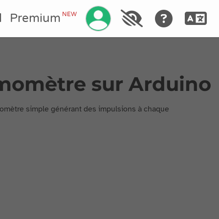
NEW
l
Premium
émomètre sur Arduino
némomètre simple générant des impulsions à chaque