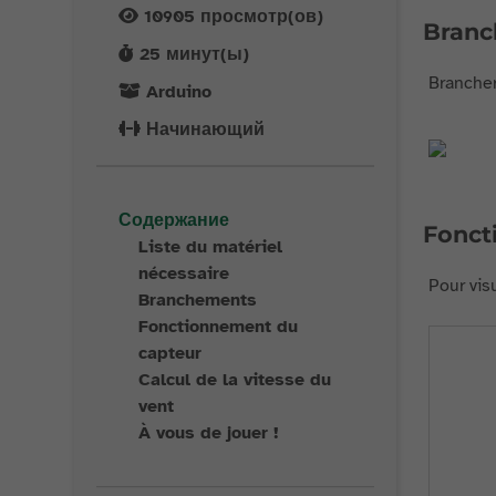
10905
просмотр(ов)
Branc
25
минут(ы)
Brancher
Arduino
Начинающий
Содержание
Fonct
Liste du matériel
nécessaire
Pour vis
Branchements
Fonctionnement du
capteur
Calcul de la vitesse du
vent
À vous de jouer !