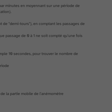
s par minutes en moyennant sur une période de
ation).
ôt de "demi-tours"), en comptant les passages de
aque passage de 0 à 1 ne soit compté qu'une fois
mple 10 secondes, pour trouver le nombre de
riode
 de la partie mobile de l'anémomètre