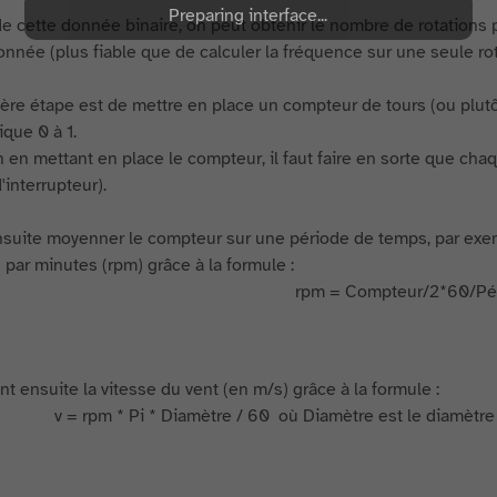
Preparing interface...
 de cette donnée binaire, on peut obtenir le nombre de rotation
nnée (plus fiable que de calculer la fréquence sur une seule rot
ère étape est de mettre en place un compteur de tours (ou plut
gique 0 à 1.
n en mettant en place le compteur, il faut faire en sorte que ch
'interrupteur).
ensuite moyenner le compteur sur une période de temps, par exe
 par minutes (rpm) grâce à la formule :
rpm = Compteur/2*60/Pé
t ensuite la vitesse du vent (en m/s) grâce à la formule :
v = rpm * Pi * Diamètre / 60 où Diamètre est le diamètre