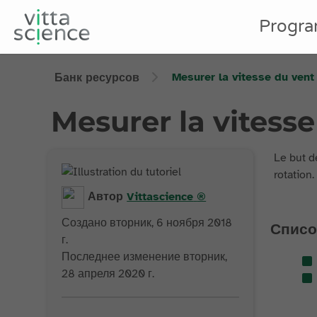
Progr
Mesurer la vitesse du ven
Банк ресурсов
Mesurer la vitess
Le but d
rotation.
Автор
Vittascience
®
Создано вторник, 6 ноября 2018
Списо
г.
Последнее изменение вторник,
28 апреля 2020 г.