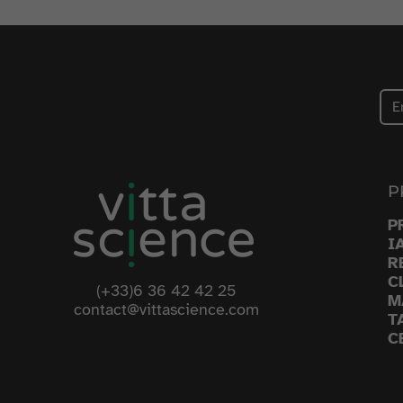
P
P
I
R
C
(+33)6 36 42 42 25
M
contact@vittascience.com
T
C