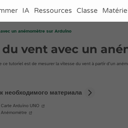
ammer
IA
Ressources
Classe
Matérie
t avec un anémomètre sur Arduino
e du vent avec un an
e ce tutoriel est de mesurer la vitesse du vent à partir d’un a
к необходимого материала
Carte Arduino UNO
Anémomètre