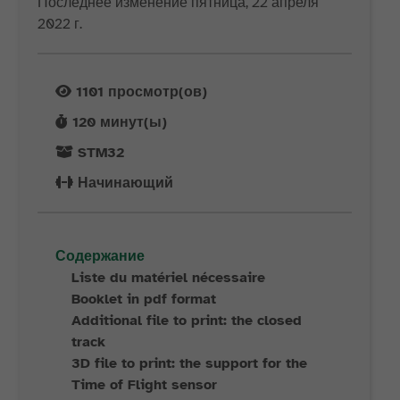
Последнее изменение пятница, 22 апреля
2022 г.
1101
просмотр(ов)
120
минут(ы)
STM32
Начинающий
Содержание
Liste du matériel nécessaire
Booklet in pdf format
Additional file to print: the closed
track
3D file to print: the support for the
Time of Flight sensor