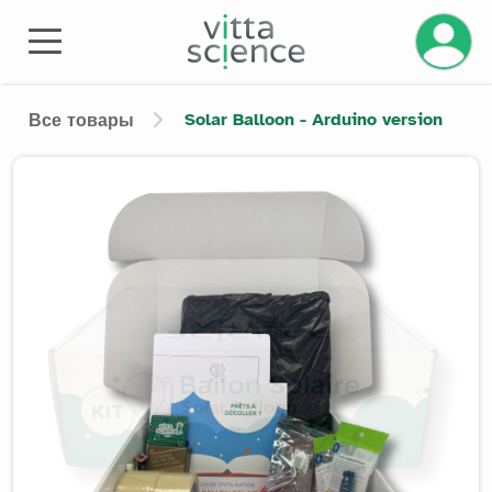
Управле
Solar Balloon - Arduino version
Все товары
Product image slider