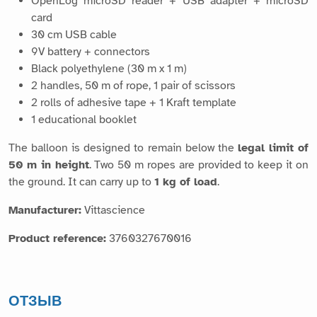
OpenLog microSD reader + USB adapter + microSD
card
30 cm USB cable
9V battery + connectors
Black polyethylene (30 m x 1 m)
2 handles, 50 m of rope, 1 pair of scissors
2 rolls of adhesive tape + 1 Kraft template
1 educational booklet
The balloon is designed to remain below the
legal limit of
50 m in height
. Two 50 m ropes are provided to keep it on
the ground. It can carry up to
1 kg of load
.
Manufacturer:
Vittascience
Product reference:
3760327670016
ОТЗЫВ