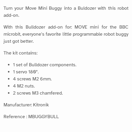
Turn your Move Mini Buggy into a Buldozer with this robot
add-on.
With this Bulldozer add-on for: MOVE mini for the BBC
microbit, everyone's favorite little programmable robot buggy
just got better.
The kit contains:
1 set of Bulldozer components.
1 servo 180°.
4 screws M2 6mm.
4 M2 nuts.
2 screws M3 chamfered.
Manufacturer: Kitronik
Reference : MBUGGYBULL