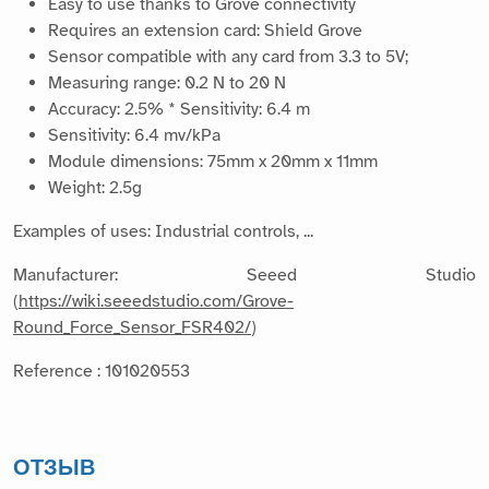
Easy to use thanks to Grove connectivity
Requires an extension card: Shield Grove
Sensor compatible with any card from 3.3 to 5V;
Measuring range: 0.2 N to 20 N
Accuracy: 2.5% * Sensitivity: 6.4 m
Sensitivity: 6.4 mv/kPa
Module dimensions: 75mm x 20mm x 11mm
Weight: 2.5g
Examples of uses: Industrial controls, ...
Manufacturer: Seeed Studio
(
https://wiki.seeedstudio.com/Grove-
Round_Force_Sensor_FSR402/
)
Reference : 101020553
ОТЗЫВ