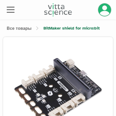
Управле
BitMaker shield for micro:bit
Все товары
Product image slider