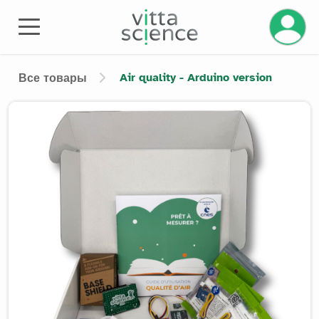
Управле
Air quality - Arduino version
Все товары
Product image slider