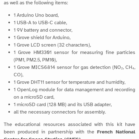
as well as the following items:
1 Arduino Uno board,
1 USB-A to USB-C cable,
1 9V battery and connector,
1 Grove shield for Arduino,
1 Grove LCD screen (32 characters),
1 Grove HM3301 sensor for measuring fine particles
(PM1, PM2.5, PM10),
1 Grove MICS6814 sensor for gas detection (NO₂, CH₄,
CO),
1 Grove DHT11 sensor for temperature and humidity,
1 OpenLog module for data management and recording
on a microSD card,
1 microSD card (128 MB) and its USB adapter,
all the necessary connectors for assembly.
The educational resources associated with this kit have
been produced in partnership with the
French National