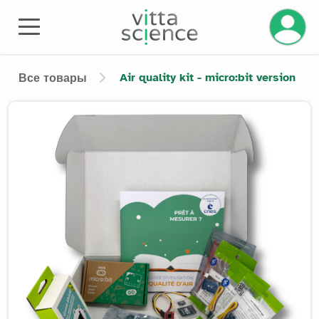
Управле
Air quality kit - micro:bit version
Все товары
Product image slider