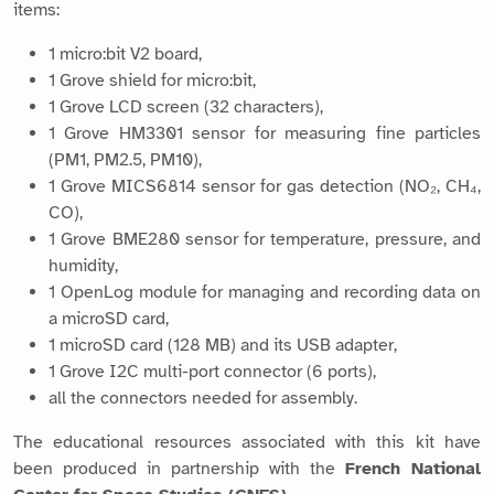
items:
1 micro:bit V2 board,
1 Grove shield for micro:bit,
1 Grove LCD screen (32 characters),
1 Grove HM3301 sensor for measuring fine particles
(PM1, PM2.5, PM10),
1 Grove MICS6814 sensor for gas detection (NO₂, CH₄,
CO),
1 Grove BME280 sensor for temperature, pressure, and
humidity,
1 OpenLog module for managing and recording data on
a microSD card,
1 microSD card (128 MB) and its USB adapter,
1 Grove I2C multi-port connector (6 ports),
all the connectors needed for assembly.
The educational resources associated with this kit have
been produced in partnership with the
French National