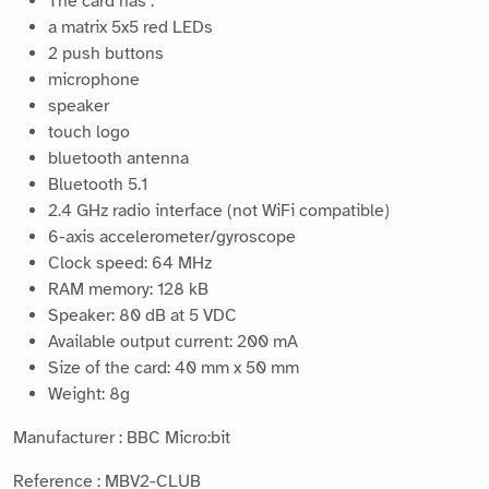
The card has :
a matrix 5x5 red LEDs
2 push buttons
microphone
speaker
touch logo
bluetooth antenna
Bluetooth 5.1
2.4 GHz radio interface (not WiFi compatible)
6-axis accelerometer/gyroscope
Clock speed: 64 MHz
RAM memory: 128 kB
Speaker: 80 dB at 5 VDC
Available output current: 200 mA
Size of the card: 40 mm x 50 mm
Weight: 8g
Manufacturer : BBC Micro:bit
Reference : MBV2-CLUB