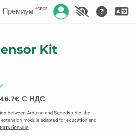
Управление аккаунтом
НОВОЕ
Премиум
ensor Kit
46.7€ С НДС
tion between Arduino and Seeedstudio, the
d extension module adapted for education and
знать больше