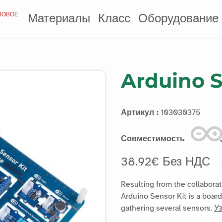
НОВОЕ
Материалы
Класс
Оборудование
Arduino S
Артикул :
103030375
Совместимость
38.92€ Без НДС
Resulting from the collabora
Arduino Sensor Kit is a boar
gathering several sensors.
У