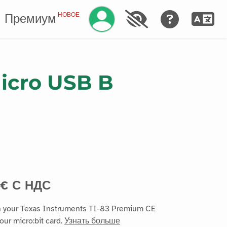
Управление аккаунтом
НОВОЕ
Премиум
Micro USB B
€ С НДС
n your Texas Instruments TI-83 Premium CE
our micro:bit card.
Узнать больше