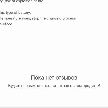
y (risk of explosion or fire)
is type of battery.
 temperature rises, stop the charging process
surface.
Пока нет отзывов
Будьте первым, кто оставит отзыв о этом продукте!