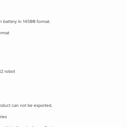
n battery in 14500 format.
ormat
t2 robot
roduct can not be exported.
ries