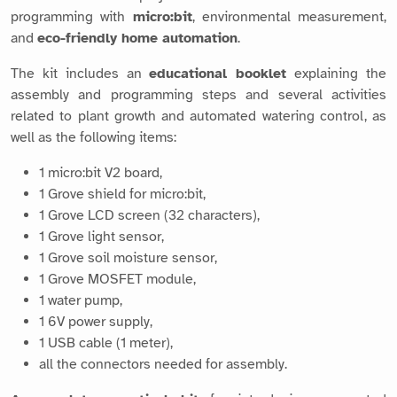
programming with
micro:bit
, environmental measurement,
and
eco-friendly home automation
.
The kit includes an
educational booklet
explaining the
assembly and programming steps and several activities
related to plant growth and automated watering control, as
well as the following items:
1 micro:bit V2 board,
1 Grove shield for micro:bit,
1 Grove LCD screen (32 characters),
1 Grove light sensor,
1 Grove soil moisture sensor,
1 Grove MOSFET module,
1 water pump,
1 6V power supply,
1 USB cable (1 meter),
all the connectors needed for assembly.