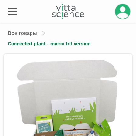
Управле
Все товары
Connected plant - micro: bit version
Product image slider