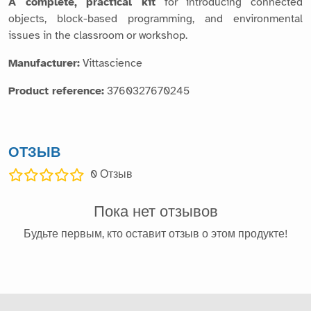
A complete, practical kit
for introducing connected
objects, block-based programming, and environmental
issues in the classroom or workshop.
Manufacturer:
Vittascience
Product reference:
3760327670245
ОТЗЫВ
0
Отзыв
Пока нет отзывов
Будьте первым, кто оставит отзыв о этом продукте!