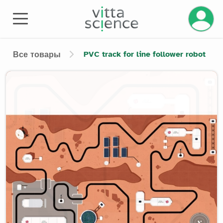
Управле
PVC track for line follower robot
Все товары
Product image slider