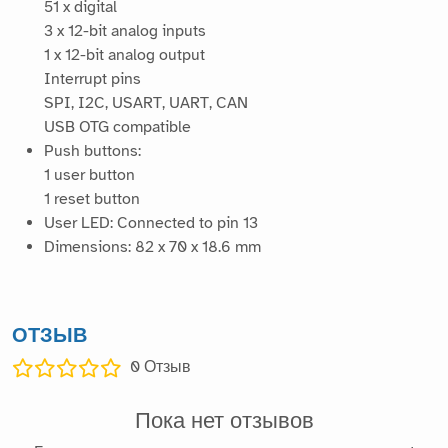
51 x digital
3 x 12-bit analog inputs
1 x 12-bit analog output
Interrupt pins
SPI, I2C, USART, UART, CAN
USB OTG compatible
Push buttons:
1 user button
1 reset button
User LED: Connected to pin 13
Dimensions: 82 x 70 x 18.6 mm
ОТЗЫВ
0
Отзыв
Пока нет отзывов