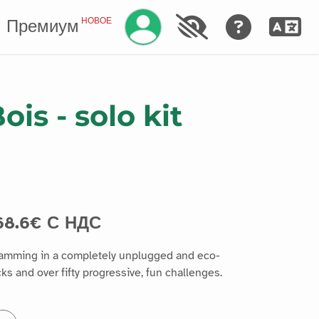
Управление аккаунтом
НОВОЕ
Премиум
is - solo kit
68.6€ С НДС
ramming in a completely unplugged and eco-
ks and over fifty progressive, fun challenges.