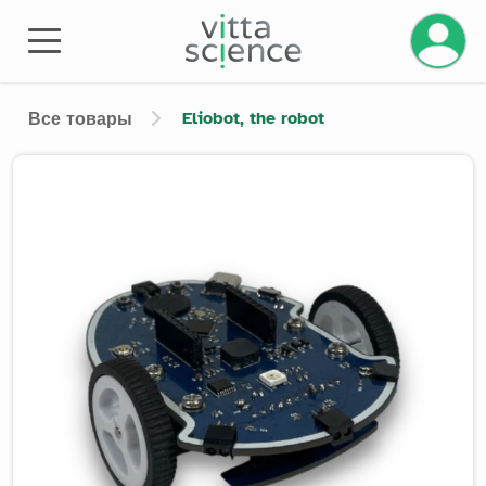
Управле
Eliobot, the robot
Все товары
Product image slider