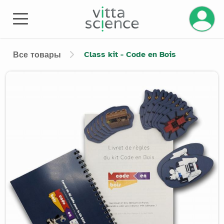
Управле
Class kit - Code en Bois
Все товары
Product image slider