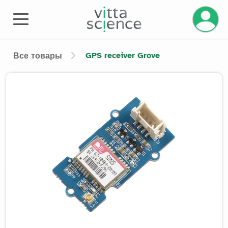
Управле
GPS receiver Grove
Все товары
Product image slider