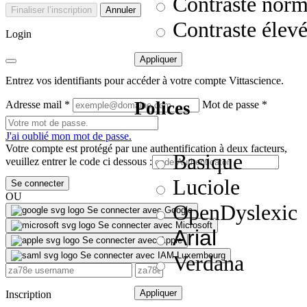
Contraste norm
Finaliser l’inscription
Annuler
Contraste élev
Login
Appliquer
Entrez vos identifiants pour accéder à votre compte Vittascience.
Polices
Adresse mail
*
Mot de passe
*
J'ai oublié mon mot de passe.
Votre compte est protégé par une authentification à deux facteurs,
Basique
veuillez entrer le code ci dessous :
Luciole
Se connecter
OU
OpenDyslexic
Se connecter avec Google
Se connecter avec Microsoft
Arial
Se connecter avec Apple
Se connecter avec IAM Luxembourg
Verdana
Appliquer
Inscription