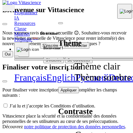
Bienvenue sur Vittascience
Programmer
IA
Ressources
Classe
Nous sommes ravis de vous accueillir 😊, Souhaitez-vous recevoir
Bienvenue !
Matériel
la newsletter mensuelle de Vittascience pour rester informé(e) des
Premium
NEW
Thème
nouveautés, événements et contenus pédagogiques ?
S'inscrire
Se connecter
Bienvenue !
Oui
Non
S'inscrire
Se connecter
Thème clair
Finaliser votre inscription
Thème sombre
Français
English
Pусский
Deuts
Pour finaliser votre inscription, veuillez compléter les champs
Appliquer
suivants :
J’ai lu et j’accepte les Conditions d’utilisation.
Contraste
Vittascience place la sécurité et la confidentialité des données
personnelles de ses utilisateurs au cœur de ses préoccupations.
Découvrez
notre politique de protection des données personnelles
.