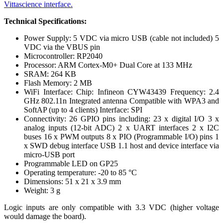
Vittascience interface.
Technical Specifications:
Power Supply: 5 VDC via micro USB (cable not included) 5
VDC via the VBUS pin
Microcontroller: RP2040
Processor: ARM Cortex-M0+ Dual Core at 133 MHz
SRAM: 264 KB
Flash Memory: 2 MB
WiFi Interface: Chip: Infineon CYW43439 Frequency: 2.4
GHz 802.11n Integrated antenna Compatible with WPA3 and
SoftAP (up to 4 clients) Interface: SPI
Connectivity: 26 GPIO pins including: 23 x digital I/O 3 x
analog inputs (12-bit ADC) 2 x UART interfaces 2 x I2C
buses 16 x PWM outputs 8 x PIO (Programmable I/O) pins 1
x SWD debug interface USB 1.1 host and device interface via
micro-USB port
Programmable LED on GP25
Operating temperature: -20 to 85 °C
Dimensions: 51 x 21 x 3.9 mm
Weight: 3 g
Logic inputs are only compatible with 3.3 VDC (higher voltage
would damage the board).