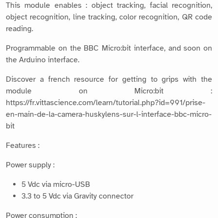
This module enables : object tracking, facial recognition,
object recognition, line tracking, color recognition, QR code
reading.
Programmable on the BBC Micro:bit interface, and soon on
the Arduino interface.
Discover a french resource for getting to grips with the
module on Micro:bit :
https://fr.vittascience.com/learn/tutorial.php?id=991/prise-
en-main-de-la-camera-huskylens-sur-l-interface-bbc-micro-
bit
Features :
Power supply :
5 Vdc via micro-USB
3.3 to 5 Vdc via Gravity connector
Power consumption :