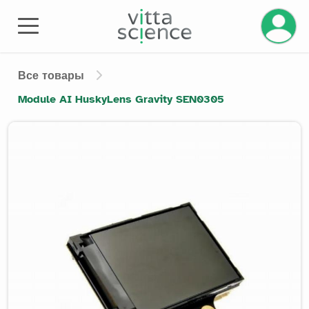
Управле
Все товары
Module AI HuskyLens Gravity SEN0305
Product image slider