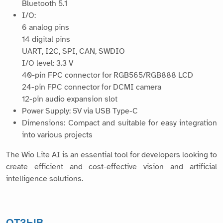
Bluetooth 5.1
I/O:
6 analog pins
14 digital pins
UART, I2C, SPI, CAN, SWDIO
I/O level: 3.3 V
40-pin FPC connector for RGB565/RGB888 LCD
24-pin FPC connector for DCMI camera
12-pin audio expansion slot
Power Supply: 5V via USB Type-C
Dimensions: Compact and suitable for easy integration
into various projects
The Wio Lite AI is an essential tool for developers looking to
create efficient and cost-effective vision and artificial
intelligence solutions.
ОТЗЫВ