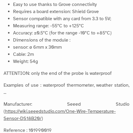
Easy to use thanks to Grove connectivity
Requires a board extension: Shield Grove
Sensor compatible with any card from 3.3 to 5V;
Measuring range: -55°C to +125°C
Accuracy: ±0.5°C (for the range -10°C to +85°C)
Dimensions of the module :
sensor: ø 6mm x 30mm
Cable: 2m
Weight: 54g
ATTENTION: only the end of the probe is waterproof
Examples of use : waterproof thermometer, weather station,
...
Manufacturer: Seeed Studio
(
https://wiki.seeedstudio.com/One-Wire-Temperature-
Sensor-DS18B20/
)
Reference : 101990019