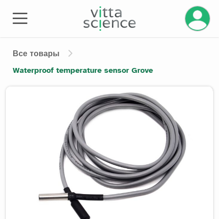
Управле
Все товары
Waterproof temperature sensor Grove
Product image slider