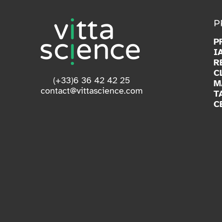
P
P
I
R
C
(+33)6 36 42 42 25
M
contact@vittascience.com
T
C