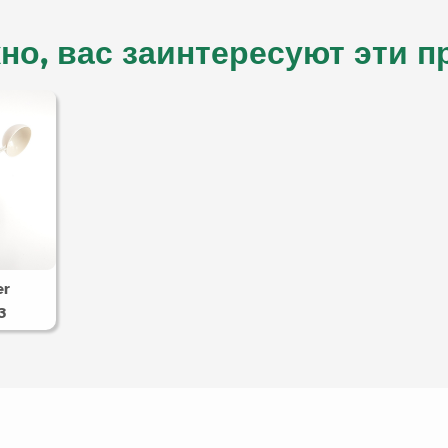
но, вас заинтересуют эти п
er
3