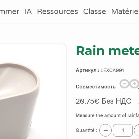
ammer
IA
Ressources
Classe
Matérie
Rain met
Артикул :
LEXCA001
Совместимость
20.75€ Без НДС
Measure the amount of rainfal
Quantité :