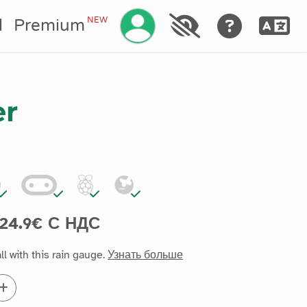
NEW
l
Premium
er
24.9€ С НДС
l with this rain gauge.
Узнать больше