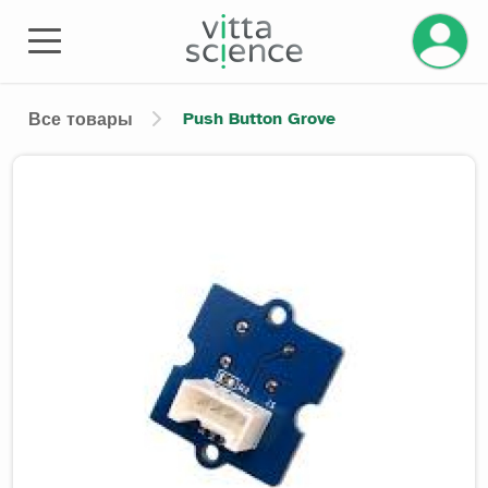
Управле
Push Button Grove
Все товары
Product image slider