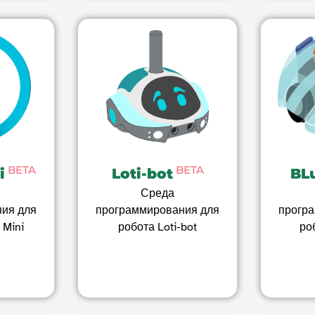
BETA
BETA
i
Loti-bot
BL
Среда
ия для
программирования для
прогр
 Mini
робота Loti-bot
ро