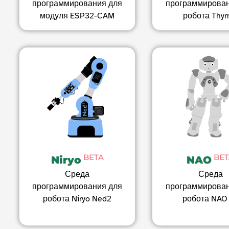
программирования для
программирован
модуля ESP32-CAM
робота Thy
BETA
BET
Niryo
NAO
Среда
Среда
программирования для
программирован
робота Niryo Ned2
робота NAO