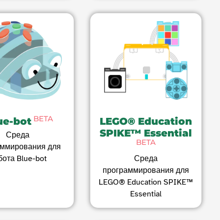
BETA
ue-bot
LEGO® Education
SPIKE™ Essential
Среда
BETA
аммирования для
бота Blue-bot
Среда
программирования для
LEGO® Education SPIKE™
Essential