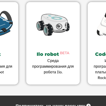
BETA
t
Ilo robot
Cod
Среда
ия для
программирования для
прогр
bot
робота Ilo.
платы
Rock