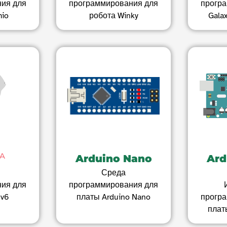
ия для
программирования для
прогр
mio
робота Winky
Galax
A
Arduino Nano
Ard
Среда
ия для
программирования для
 v6
платы Arduino Nano
прогр
плат