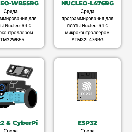
LEO-WB55RG
NUCLEO-L476RG
Среда
Среда
аммирования для
программирования для
ы Nucleo-64 с
платы Nucleo-64 с
оконтроллером
микроконтроллером
STM32WB55
STM32L476RG
2 & CyberPi
ESP32
Среда
Среда