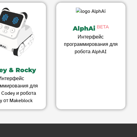
BETA
AlphAi
Интерфейс
программирования для
робота AlphAI
ey & Rocky
Интерфейс
аммирования для
 Codey и робота
y от Makeblock