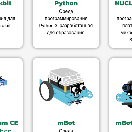
:bit
Python
NUC
Среда
ия для
программирования
прогр
o:bit
Python 3, разработанная
плат
для образования.
микр
um CE
mBot
mBot
thon
Среда