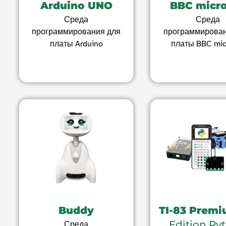
Arduino UNO
BBC micro
Среда
Среда
программирования для
программирован
платы Arduino
платы BBC micr
Buddy
TI-83 Premi
Edition Py
Среда