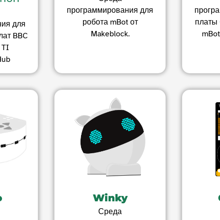
программирования для
прогр
робота mBot от
платы 
ия для
Makeblock.
mBot
лат BBC
 TI
Hub
o
Winky
Среда