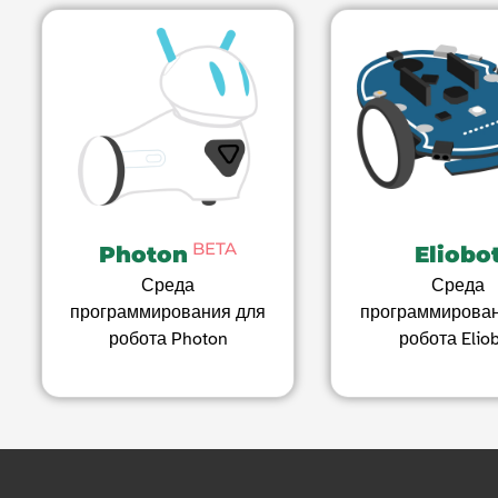
BETA
Photon
Eliobo
Среда
Среда
программирования для
программирован
робота Photon
робота Elio