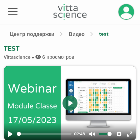
Управле
test
Центр поддержки
Видео
TEST
Vittascience •
6
просмотров
Play
02:40