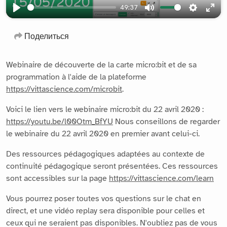
49:37
Play
Mute
Settings
Ente
full
Поделиться
Webinaire de découverte de la carte micro:bit et de sa
programmation à l'aide de la plateforme
https://vittascience.com/microbit
.
Voici le lien vers le webinaire micro:bit du 22 avril 2020 :
https://youtu.be/l00Otm_BfYU
Nous conseillons de regarder
le webinaire du 22 avril 2020 en premier avant celui-ci.
Des ressources pédagogiques adaptées au contexte de
continuité pédagogique seront présentées. Ces ressources
sont accessibles sur la page
https://vittascience.com/learn
Vous pourrez poser toutes vos questions sur le chat en
direct, et une vidéo replay sera disponible pour celles et
ceux qui ne seraient pas disponibles. N'oubliez pas de vous