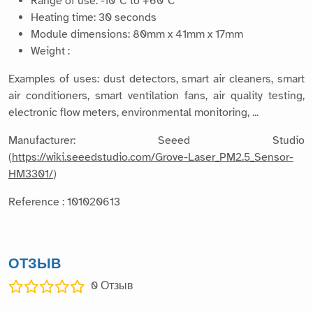
Range of use: -10°C to +60°C
Heating time: 30 seconds
Module dimensions: 80mm x 41mm x 17mm
Weight :
Examples of uses: dust detectors, smart air cleaners, smart
air conditioners, smart ventilation fans, air quality testing,
electronic flow meters, environmental monitoring, ...
Manufacturer: Seeed Studio
(
https://wiki.seeedstudio.com/Grove-Laser_PM2.5_Sensor-
HM3301/
)
Reference : 101020613
ОТЗЫВ
0
Отзыв